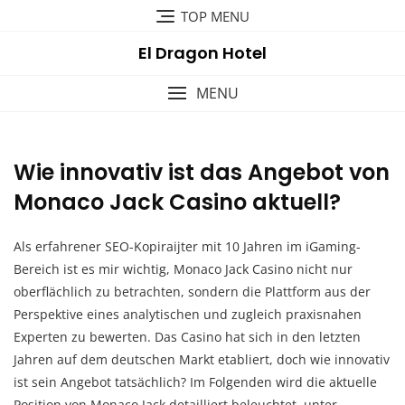
Skip
TOP MENU
to
content
El Dragon Hotel
MENU
Wie innovativ ist das Angebot von
Monaco Jack Casino aktuell?
Als erfahrener SEO-Kopiraijter mit 10 Jahren im iGaming-
Bereich ist es mir wichtig, Monaco Jack Casino nicht nur
oberflächlich zu betrachten, sondern die Plattform aus der
Perspektive eines analytischen und zugleich praxisnahen
Experten zu bewerten. Das Casino hat sich in den letzten
Jahren auf dem deutschen Markt etabliert, doch wie innovativ
ist sein Angebot tatsächlich? Im Folgenden wird die aktuelle
Position von Monaco Jack detailliert beleuchtet, unter