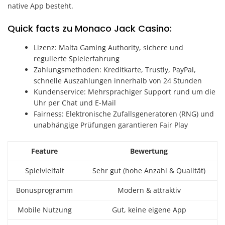
native App besteht.
Quick facts zu Monaco Jack Casino:
Lizenz: Malta Gaming Authority, sichere und
regulierte Spielerfahrung
Zahlungsmethoden: Kreditkarte, Trustly, PayPal,
schnelle Auszahlungen innerhalb von 24 Stunden
Kundenservice: Mehrsprachiger Support rund um die
Uhr per Chat und E-Mail
Fairness: Elektronische Zufallsgeneratoren (RNG) und
unabhängige Prüfungen garantieren Fair Play
Feature
Bewertung
Spielvielfalt
Sehr gut (hohe Anzahl & Qualität)
Bonusprogramm
Modern & attraktiv
Mobile Nutzung
Gut, keine eigene App