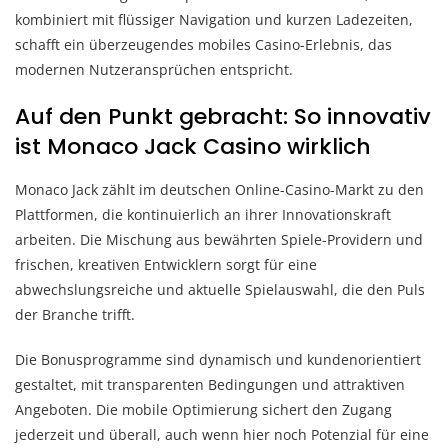
kombiniert mit flüssiger Navigation und kurzen Ladezeiten,
schafft ein überzeugendes mobiles Casino-Erlebnis, das
modernen Nutzeransprüchen entspricht.
Auf den Punkt gebracht: So innovativ
ist Monaco Jack Casino wirklich
Monaco Jack zählt im deutschen Online-Casino-Markt zu den
Plattformen, die kontinuierlich an ihrer Innovationskraft
arbeiten. Die Mischung aus bewährten Spiele-Providern und
frischen, kreativen Entwicklern sorgt für eine
abwechslungsreiche und aktuelle Spielauswahl, die den Puls
der Branche trifft.
Die Bonusprogramme sind dynamisch und kundenorientiert
gestaltet, mit transparenten Bedingungen und attraktiven
Angeboten. Die mobile Optimierung sichert den Zugang
jederzeit und überall, auch wenn hier noch Potenzial für eine