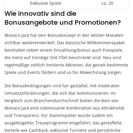
Exklusive Spiele
ca. 20
Wie innovativ sind die
Bonusangebote und Promotionen?
Monaco Jack hat sein Bonuskonzept in den letzten Monaten
sichtbar weiterentwickelt. Das klassische Willkommenspaket
beinhaltet neben einem Einzahlungsbonus auch Freispiele,
die meist auf trendige Slot-Titel beschränkt sind. Neu sind
regelmäßige zeitlich limitierte Aktionen, die gezielt bestimmte
Spiele und Events fördern und so für Abwechslung sorgen.
Die Bonusbedingungen sind fair gestaltet, mit moderaten
Umsatzanforderungen, die sich klar kommunizieren. Im
Vergleich zum Branchendurchschnitt bieten die Boni von
Monaco Jack eine interessante Kombination aus Attraktivität
und Transparenz. Für Stammspieler wurde zudem ein
ausgeklügeltes Treueprogramm eingeführt, das gestaffelte
Vorteile wie Cashback, exklusive Turniere und persönliche