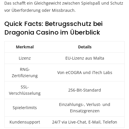
Das schafft ein Gleichgewicht zwischen Spielspaß und Schutz
vor Überforderung oder Missbrauch.
Quick Facts: Betrugsschutz bei
Dragonia Casino im Überblick
Merkmal
Details
Lizenz
EU-Lizenz aus Malta
RNG-
Von eCOGRA und iTech Labs
Zertifizierung
SSL-
256-Bit-Standard
Verschlüsselung
Einzahlungs-, Verlust- und
Spielerlimits
Einsatzgrenzen
Kundensupport
24/7 via Live-Chat, E-Mail, Telefon