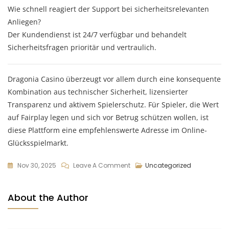
Wie schnell reagiert der Support bei sicherheitsrelevanten
Anliegen?
Der Kundendienst ist 24/7 verfügbar und behandelt
Sicherheitsfragen prioritär und vertraulich.
Dragonia Casino überzeugt vor allem durch eine konsequente
Kombination aus technischer Sicherheit, lizensierter
Transparenz und aktivem Spielerschutz. Für Spieler, die Wert
auf Fairplay legen und sich vor Betrug schützen wollen, ist
diese Plattform eine empfehlenswerte Adresse im Online-
Glücksspielmarkt.
On
Nov 30, 2025
Leave A Comment
Uncategorized
Dragonia
Casino
About the Author
Fairplay
Und
Betrugsschutz