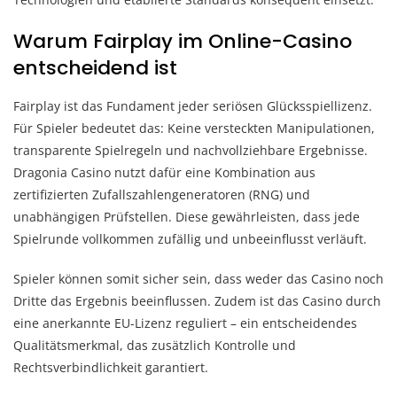
Warum Fairplay im Online-Casino
entscheidend ist
Fairplay ist das Fundament jeder seriösen Glücksspiellizenz.
Für Spieler bedeutet das: Keine versteckten Manipulationen,
transparente Spielregeln und nachvollziehbare Ergebnisse.
Dragonia Casino nutzt dafür eine Kombination aus
zertifizierten Zufallszahlengeneratoren (RNG) und
unabhängigen Prüfstellen. Diese gewährleisten, dass jede
Spielrunde vollkommen zufällig und unbeeinflusst verläuft.
Spieler können somit sicher sein, dass weder das Casino noch
Dritte das Ergebnis beeinflussen. Zudem ist das Casino durch
eine anerkannte EU-Lizenz reguliert – ein entscheidendes
Qualitätsmerkmal, das zusätzlich Kontrolle und
Rechtsverbindlichkeit garantiert.