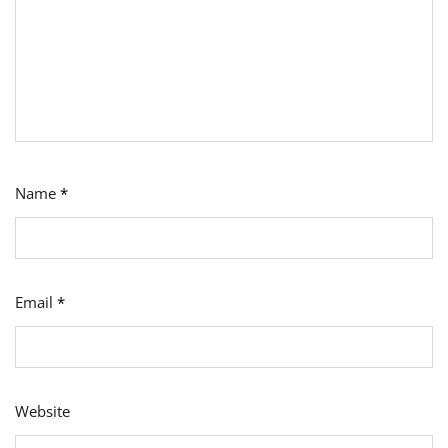
Name
*
Email
*
Website