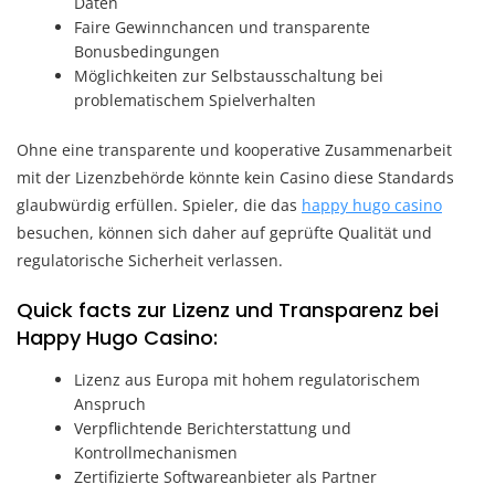
Daten
Faire Gewinnchancen und transparente
Bonusbedingungen
Möglichkeiten zur Selbstausschaltung bei
problematischem Spielverhalten
Ohne eine transparente und kooperative Zusammenarbeit
mit der Lizenzbehörde könnte kein Casino diese Standards
glaubwürdig erfüllen. Spieler, die das
happy hugo casino
besuchen, können sich daher auf geprüfte Qualität und
regulatorische Sicherheit verlassen.
Quick facts zur Lizenz und Transparenz bei
Happy Hugo Casino:
Lizenz aus Europa mit hohem regulatorischem
Anspruch
Verpflichtende Berichterstattung und
Kontrollmechanismen
Zertifizierte Softwareanbieter als Partner