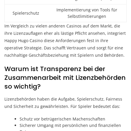
Implementierung von Tools für
Spielerschutz
Selbstlimitierungen
Im Vergleich zu vielen anderen Casinos auf dem Markt, die
ihre Lizenzauflagen eher als lästige Pflicht ansehen, integriert
Happy Hugo Casino diese Anforderungen fest in ihre
operative Strategie. Das schafft Vertrauen und sorgt für eine
nachhaltige Geschäftsbeziehung mit Spielern und Behörden.
Warum ist Transparenz bei der
Zusammenarbeit mit Lizenzbehörden
so wichtig?
Lizenzbehörden haben die Aufgabe, Spielerschutz, Fairness
und Sicherheit zu gewährleisten. Für Spieler bedeutet das:
Schutz vor betrügerischen Machenschaften
Sicherer Umgang mit persönlichen und finanziellen