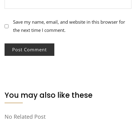
Save my name, email, and website in this browser for
the next time I comment.
You may also like these
No Related Post