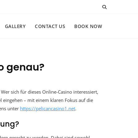
GALLERY
CONTACT US
BOOK NOW
no genau?
er sich für dieses Online-Casino interessiert,
l eingehen – mit einem klaren Fokus auf die
gens unter
https://pelicancasino1.net
.
gung?
ndern gerecht zu werden. Dabei sind sowohl