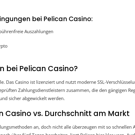
ingungen bei Pelican Casino:
bührenfreie Auszahlungen
ypto
n bei Pelican Casino?
elle. Das Casino ist lizenziert und nutzt moderne SSL-Verschlüsse
geprüften Zahlungsdienstleistern zusammen, die den gängigen Re
h und sicher abgewickelt werden.
an Casino vs. Durchschnitt am Markt
ahlungsmethoden an, doch nicht alle überzeugen mit so schnellen
ch über fünf Tagen bearbeiten, liegt Pelican hier klar vorn. Au