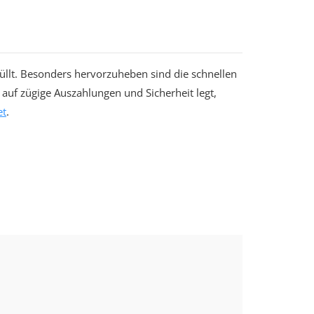
rfüllt. Besonders hervorzuheben sind die schnellen
uf zügige Auszahlungen und Sicherheit legt,
et
.