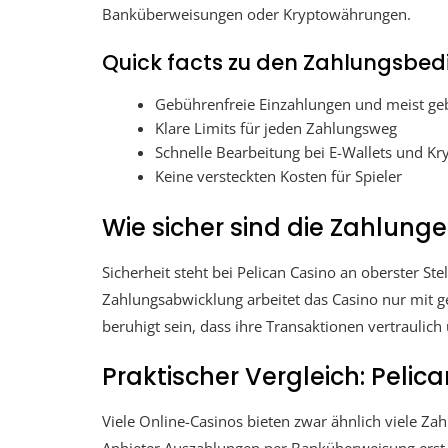
Banküberweisungen oder Kryptowährungen.
Quick facts zu den Zahlungsbed
Gebührenfreie Einzahlungen und meist ge
Klare Limits für jeden Zahlungsweg
Schnelle Bearbeitung bei E-Wallets und Kr
Keine versteckten Kosten für Spieler
Wie sicher sind die Zahlunge
Sicherheit steht bei Pelican Casino an oberster St
Zahlungsabwicklung arbeitet das Casino nur mit 
beruhigt sein, dass ihre Transaktionen vertraulic
Praktischer Vergleich: Pelic
Viele Online-Casinos bieten zwar ähnlich viele Z
Anbieter Auszahlungen per Banküberweisung erst na