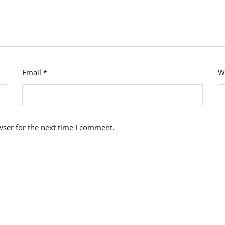
Email
*
W
wser for the next time I comment.