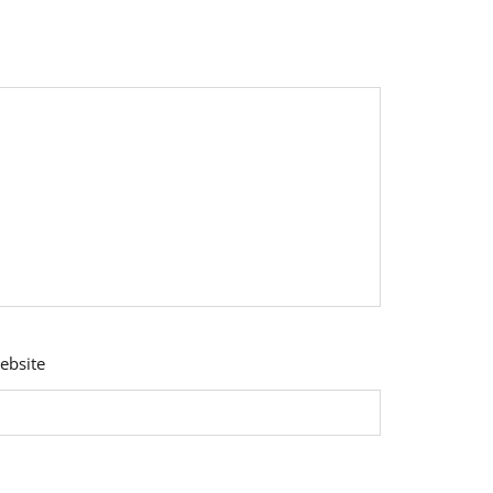
ebsite