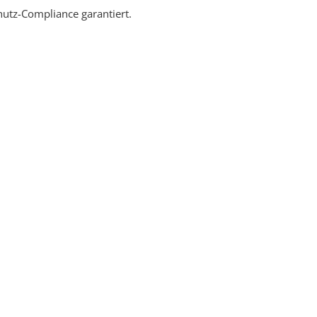
hutz-Compliance garantiert.