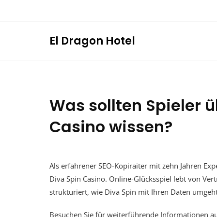
Skip
to
content
El Dragon Hotel
Was sollten Spieler 
Casino wissen?
Als erfahrener SEO-Kopiraiter mit zehn Jahren Ex
Diva Spin Casino. Online-Glücksspiel lebt von Vert
strukturiert, wie Diva Spin mit Ihren Daten umgeht
Besuchen Sie für weiterführende Informationen auc