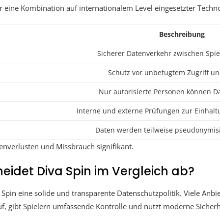
r eine Kombination auf internationalem Level eingesetzter Techno
Beschreibung
Sicherer Datenverkehr zwischen Spie
Schutz vor unbefugtem Zugriff un
Nur autorisierte Personen können D
Interne und externe Prüfungen zur Einhal
Daten werden teilweise pseudonymisi
verlusten und Missbrauch signifikant.
eidet Diva Spin im Vergleich ab?
 Spin eine solide und transparente Datenschutzpolitik. Viele An
 auf, gibt Spielern umfassende Kontrolle und nutzt moderne Siche