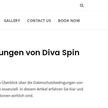
GALLERY
CONTACT US
BOOK NOW
gungen von Diva Spin
ten Überblick über die Datenschutzbedingungen von
essenziell. In diesem Artikel erfahren Sie klar und
tionen wirklich sind.