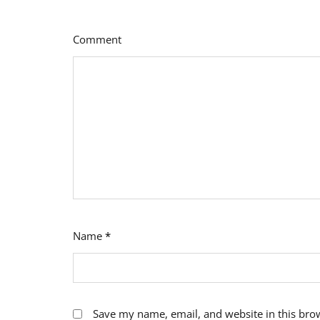
Comment
Name
*
Save my name, email, and website in this bro