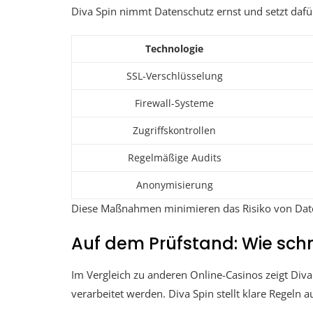
Diva Spin nimmt Datenschutz ernst und setzt dafü
Technologie
SSL-Verschlüsselung
Firewall-Systeme
Zugriffskontrollen
Regelmäßige Audits
Anonymisierung
Diese Maßnahmen minimieren das Risiko von Daten
Auf dem Prüfstand: Wie schn
Im Vergleich zu anderen Online-Casinos zeigt Diva
verarbeitet werden. Diva Spin stellt klare Regeln