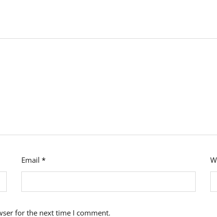
Email
*
W
wser for the next time I comment.