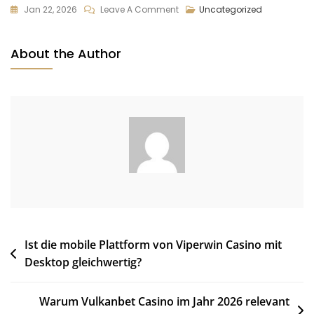
On
Jan 22, 2026
Leave A Comment
Uncategorized
Golden
Star
About the Author
Casino
Atmosphäre
Und
Besonderheiten
Auf
Allen
Geräten
Post
Ist die mobile Plattform von Viperwin Casino mit
Desktop gleichwertig?
navigation
Warum Vulkanbet Casino im Jahr 2026 relevant