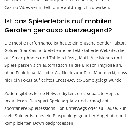
Casino-Vibes vermittelt, ohne aufdringlich zu wirken.
Ist das Spielerlebnis auf mobilen
Geräten genauso überzeugend?
Die mobile Performance ist heute ein entscheidender Faktor.
Golden Star Casino bietet eine perfekt skalierte Website, die
auf Smartphones und Tablets flüssig läuft. Alle Menüs und
Spiele passen sich automatisch an die Bildschirmgröße an,
ohne Funktionalität oder Grafik einzubüßen. Man merkt, dass
hier ein Fokus auf echtes Cross-Device-Game gelegt wurde.
Zudem gibt es keine Notwendigkeit, eine separate App zu
installieren. Das spart Speicherplatz und ermöglicht
spontanere Spielsessions – ob unterwegs oder zu Hause. Für
viele Spieler ist dies ein Pluspunkt gegenüber Angeboten mit
komplizierten Downloadprozessen.