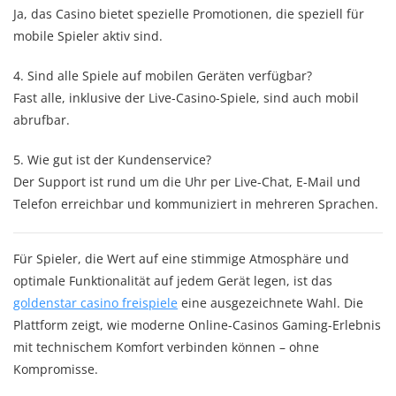
Ja, das Casino bietet spezielle Promotionen, die speziell für
mobile Spieler aktiv sind.
4. Sind alle Spiele auf mobilen Geräten verfügbar?
Fast alle, inklusive der Live-Casino-Spiele, sind auch mobil
abrufbar.
5. Wie gut ist der Kundenservice?
Der Support ist rund um die Uhr per Live-Chat, E-Mail und
Telefon erreichbar und kommuniziert in mehreren Sprachen.
Für Spieler, die Wert auf eine stimmige Atmosphäre und
optimale Funktionalität auf jedem Gerät legen, ist das
goldenstar casino freispiele
eine ausgezeichnete Wahl. Die
Plattform zeigt, wie moderne Online-Casinos Gaming-Erlebnis
mit technischem Komfort verbinden können – ohne
Kompromisse.