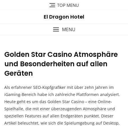
Skip
TOP MENU
to
content
El Dragon Hotel
MENU
Golden Star Casino Atmosphäre
und Besonderheiten auf allen
Geräten
Als erfahrener SEO-Kopfgrafiker mit über zehn Jahren im
iGaming-Bereich habe ich zahlreiche Plattformen analysiert.
Heute geht es um das Golden Star Casino – eine Online-
Spielhalle, die mit einer überzeugenden Atmosphäre und
speziellen Features auf allen Endgeräten punktet. Dieser
Artikel beleuchtet, wie sich die Spielumgebung auf Desktop,