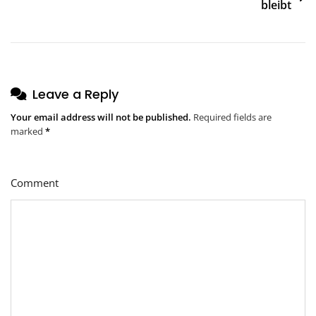
bleibt
Leave a Reply
Your email address will not be published.
Required fields are
marked
*
Comment