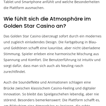
Tablet und Smartphone anfühlt und welche Besonderheiten
die Plattform ausmachen.
Wie fühlt sich die Atmosphäre im
Golden Star Casino an?
Das Golden Star Casino überzeugt sofort durch ein modernes
und zugleich einladendes Design. Die Farbgebung in Blau-
und Goldtönen schafft eine luxuriöse, aber nicht überladene
Stimmung. Spieler erleben eine harmonische Mischung aus
Spannung und Komfort. Die Benutzerführung ist intuitiv und
sorgt dafür, dass man sich auch als Neuling rasch
zurechtfindet.
Auch die Soundeffekte und Animationen schlagen eine
Brücke zwischen klassischem Casino-Feeling und digitaler
Innovation. So bleibt das Spielgeschehen lebendig, aber nie
störend. Besonders bemerkenswert: Die Plattform schafft es,
am Bildschirm eine Atmosphäre zu kreieren, die echte