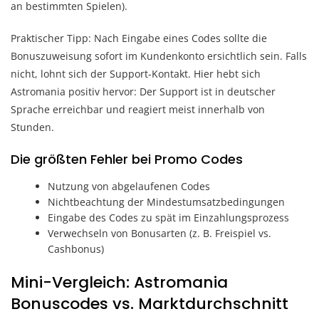
an bestimmten Spielen).
Praktischer Tipp: Nach Eingabe eines Codes sollte die
Bonuszuweisung sofort im Kundenkonto ersichtlich sein. Falls
nicht, lohnt sich der Support-Kontakt. Hier hebt sich
Astromania positiv hervor: Der Support ist in deutscher
Sprache erreichbar und reagiert meist innerhalb von
Stunden.
Die größten Fehler bei Promo Codes
Nutzung von abgelaufenen Codes
Nichtbeachtung der Mindestumsatzbedingungen
Eingabe des Codes zu spät im Einzahlungsprozess
Verwechseln von Bonusarten (z. B. Freispiel vs.
Cashbonus)
Mini-Vergleich: Astromania
Bonuscodes vs. Marktdurchschnitt