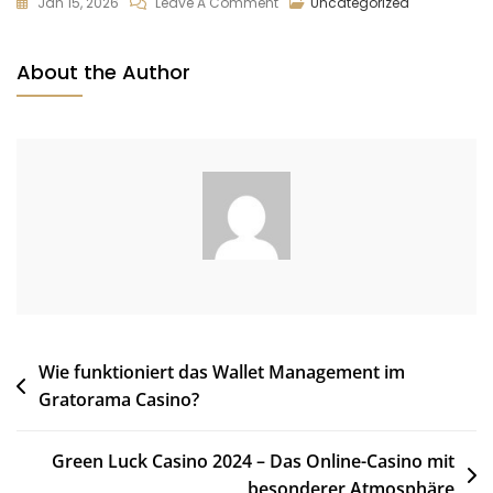
On
Jan 15, 2026
Leave A Comment
Uncategorized
Astromania
Casino
About the Author
Promo
Codes
–
Wie
Findet
Man
Sie?
Post
Wie funktioniert das Wallet Management im
Gratorama Casino?
navigation
Green Luck Casino 2024 – Das Online-Casino mit
besonderer Atmosphäre