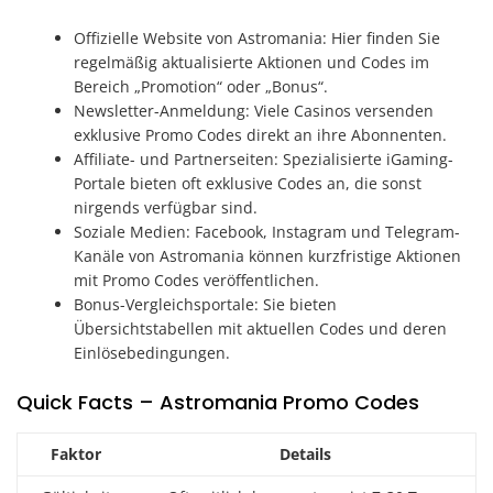
Offizielle Website von Astromania: Hier finden Sie
regelmäßig aktualisierte Aktionen und Codes im
Bereich „Promotion“ oder „Bonus“.
Newsletter-Anmeldung: Viele Casinos versenden
exklusive Promo Codes direkt an ihre Abonnenten.
Affiliate- und Partnerseiten: Spezialisierte iGaming-
Portale bieten oft exklusive Codes an, die sonst
nirgends verfügbar sind.
Soziale Medien: Facebook, Instagram und Telegram-
Kanäle von Astromania können kurzfristige Aktionen
mit Promo Codes veröffentlichen.
Bonus-Vergleichsportale: Sie bieten
Übersichtstabellen mit aktuellen Codes und deren
Einlösebedingungen.
Quick Facts – Astromania Promo Codes
Faktor
Details