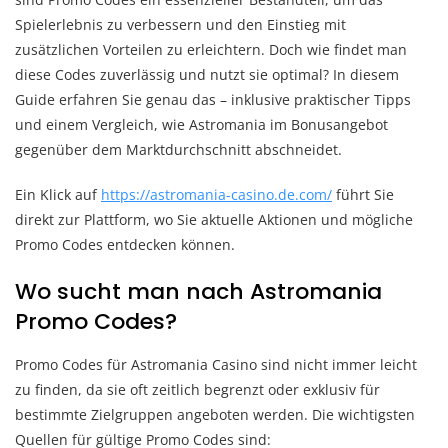
Spielerlebnis zu verbessern und den Einstieg mit
zusätzlichen Vorteilen zu erleichtern. Doch wie findet man
diese Codes zuverlässig und nutzt sie optimal? In diesem
Guide erfahren Sie genau das – inklusive praktischer Tipps
und einem Vergleich, wie Astromania im Bonusangebot
gegenüber dem Marktdurchschnitt abschneidet.
Ein Klick auf
https://astromania-casino.de.com/
führt Sie
direkt zur Plattform, wo Sie aktuelle Aktionen und mögliche
Promo Codes entdecken können.
Wo sucht man nach Astromania
Promo Codes?
Promo Codes für Astromania Casino sind nicht immer leicht
zu finden, da sie oft zeitlich begrenzt oder exklusiv für
bestimmte Zielgruppen angeboten werden. Die wichtigsten
Quellen für gültige Promo Codes sind: