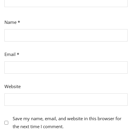
Name
*
Email
*
Website
Save my name, email, and website in this browser for
the next time I comment.